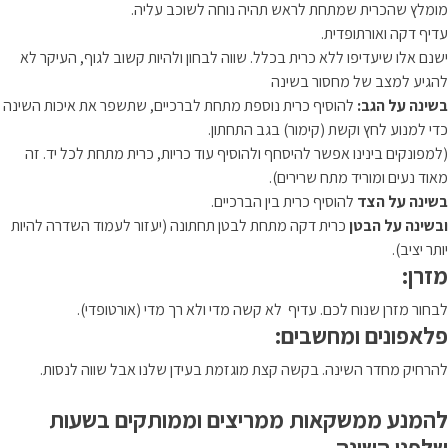
מומלץ שהכרית שמתחת לראש תהיה נוחה לשוכב עליה.
עדיף דקה ואורתופדית.
ישנם אלו שיעדיפו ללא כרית בכלל. שווה לבחון ולהיות קשוב לגוף, העיקר לא
להגיע למצב של מחסור בשינה
בשינה על הגב:
להוסיף כרית נוספת מתחת לברכיים, שתשפר את איכות השינה
כדי למנוע לחץ וקשת (קימור) בגב התחתון.
(למפונקים בינינו אפשר להיסחף ולהוסיף עוד כריות, כרית מתחת לכל יד. זה
מאוד נעים ומוריד מתח שרירים).
בשינה על הצד
להוסיף כרית בין הברכיים.
ובשינה על הבטן
כרית דקה מתחת לבטן תחתונה (יעזור לעמוד השדרה להיות
יותר יציב).
מזרן:
לבחור מזרן שנוח לכם. עדיף לא קשה מדי ולא רך מדי (אורטופדי).
פלאפונים ומחשבים:
להרחיק מחדר השינה. בקשה קצת מוגזמת בעידן שלנו אבל שווה לנסות.
להמנע ממשקאות ממריצים וממותקים בשעות
שלפני השינה