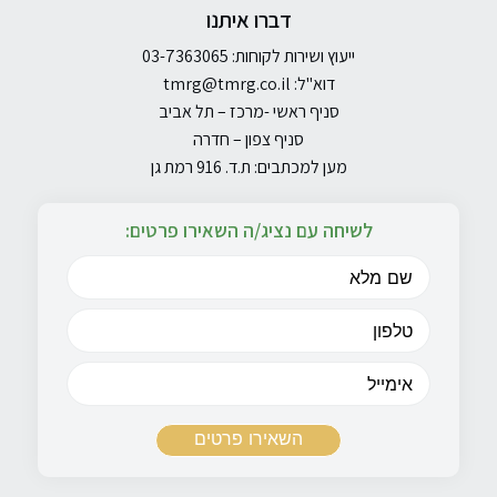
דברו איתנו
ייעוץ ושירות לקוחות: 03-7363065
דוא"ל:
tmrg@tmrg.co.il
סניף ראשי -מרכז – תל אביב
סניף צפון – חדרה
מען למכתבים: ת.ד. 916 רמת גן
לשיחה עם נציג/ה השאירו פרטים: