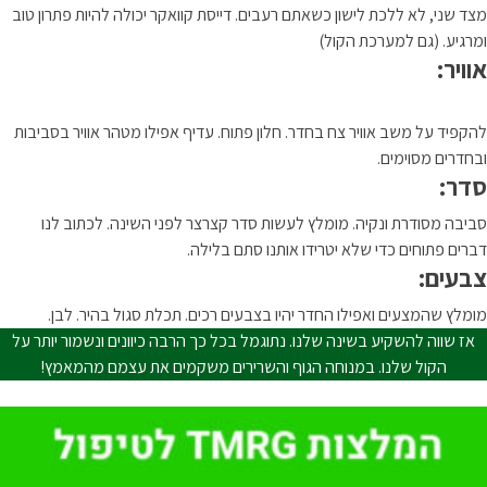
מצד שני, לא ללכת לישון כשאתם רעבים. דייסת קוואקר יכולה להיות פתרון טוב
ומרגיע. (גם למערכת הקול)
אוויר:
להקפיד על משב אוויר צח בחדר. חלון פתוח. עדיף אפילו מטהר אוויר בסביבות
ובחדרים מסוימים.
סדר:
סביבה מסודרת ונקיה. מומלץ לעשות סדר קצרצר לפני השינה. לכתוב לנו
דברים פתוחים כדי שלא יטרידו אותנו סתם בלילה.
צבעים:
מומלץ שהמצעים ואפילו החדר יהיו בצבעים רכים. תכלת סגול בהיר. לבן.
אז שווה להשקיע בשינה שלנו. נתוגמל בכל כך הרבה כיוונים ונשמור יותר על
הקול שלנו. במנוחה הגוף והשרירים משקמים את עצמם מהמאמץ!