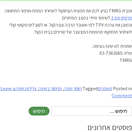
ומבית TMRG נציע לכם את תמצית הצחוקול לשחרור המתח ושיפור התחושה.
תרסיס מס 2
לשיפור מיידי במצב המיתרים
וכמובן את ערכת TPV למי שעובד הרבה עם הקול. או לסובלים מקושי קולי
לשחרור תחזוקתי מהמתח המצטבר של שרירים בבית הקול.
.
שתהיה לנו שינה נעימה.
טליה 03-7363065
TMRG
Posted in
מאמרים
Tagged
חוסר שינה
,
מחסור בשינה
,
צרידות ושינה
Leave a
on
Comment
מחסור
בשינה
והקשר
הישיר
פוסטים אחרונים
לצרידות