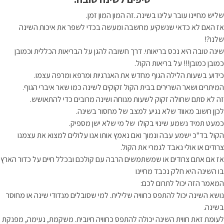
שליש מחיינו עובר עלינו בשינה..זה המון המון זמן.
אז האם לא כדאי שנשקיע מחשבה ומעשה בכדי לשפר את איכות השינה
שלנו?!
שינה טובה היא נכס בריאותי. דרך חשובה להגן על הבריאות הכללית וכמובן
כמובן כמובן!!! על בריאות הקול.
כידוע בשעות הלילה הגוף מחדש את האנרגיות ומרפא ומרפה עצמו.
המיתרים ושאר השרירים בבית הקול זקוקים לשינה כמו שאר איברי הגוף.
זה לא סתם שחולה זקוק לשעות מנוחה ושינה מרובים כדי להתאושש.
לכןן חשוב מאווד שלא נגיע למצב של מחסור בשינה.
כמעט תמיד נשמע שינוי בקולו של מי שלא ישן מספיק.
הקול בד"כ ישמע עבה ונמוך ואם נאמץ אותו אנו עלולים למצוא את עצמנו
צרודים או אולי נאבד לגמרי את הקול.
אז אם אתם צרודים או שמשתמשים הרבה עם קולכם ובכלל חיים על כדור הארץ
בו השינה היא חלק נכבד מחיינו
המאמר הזה יכול לתרום לכם:
נושא השינה יכול להתפס כחוויה שלילית. למי שסובלים מנדודי שינה או מחוסר
בשינה.
לעומת זאת חווית השינה יכולה להתפס כחוויה חיובית. משקמת, נעימה, מפנקת