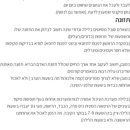
לעבד ולעכל את הנתונים שחווינו ביום יום.
נתון פיקנטי שמענין לדעת. (ואפשר גם לנסות).
תזונה
כשאדם סובל מסיוטים בלילה ונדודי שינה חשוב לבדוק את התזונה שלו.
והשפעות של תרופות (כדורים/רעלים).
(במקרה הראשון לפנות לתזונאי ובשני לפנות לרופא) לוודא בבדיקות מקיפות
שלא חסר ויטמינים ומינרלים.
כמובן, חשוב לעקוב אחר אורך החיים שכולל תזונת האדם הבריא. תזונה מאוזנת
שדיברנו עליה רבות במאמרים קודמים.
כמובן שלא לצרוך ממריצים (קפה אלכוהול תה בשעות הערב ) ולא לאכול
ארוחות כבדות בשעות שלפני השינה.
(בלילה מערכת העיכול אמורה לנוח ומערכות אחרות בגוף תופסות פיקוד.
בעיניים של הרפואה הסינית כיס מרה, הכבד, הריאות, מעי גס יעבדו בשעות
הלילה ורק בין השעות 7-9 בבוקר הקיבה. וזה הזמן לאכול את ארוחתנו
הראשונה..ולא בשעות הלילה).