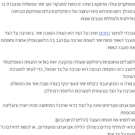
ממחקרים עולה שדווקא בשינה זו המוח 'מתנקה' טוב יותר מפסולת שנצברת בו
במהלך היום מתרחש פינוי החוצה של כימיקלים ורעלים שמזיקים מבחינה
נוירולוגית ולמחלות עצבים שונות.
גם כדי למזער
נחירות
שינה על הצד היא הצורה הטובה יותר. בשכיבה על הצד
מעבר האוויר פתוח יותר לעומת שכיבה עם הגב בה הלשון נופלת אחורה וחוסמת
את מעבר האוויר.
לסובלים מחומציות/ריפלוקס שעולה מהקיבה זאת בוודאי התנוחה המומלצת!!
למצב כזה התנוחה הנכונה היא שכיבה על צד שמאל, כדי לעזור למערכת
העיכול.
בצורה זו המזון יעבור בקלות יותר והגוף ינקז בצורה טובה יותר את הפסולת.
שכיבה על הצד גם עוזרת למערכות הלימפה דם וללב.
אם אנחנו מעדיפים שינה על הצד כדאי שהרגל התחתונה תהיה ישרה והעליונה
מכופפת
או לחפש את תנוחת העובר (רגליים לכיוון הבטן).
כדאי להחליף צדדים במהלך הלילה אם אנחנו מתעוררים , או לנסות להירדם כל
פעם על צד אחר.