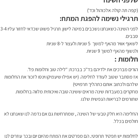
(קפה תה קולה אלכוהול וכד')
תרגילי נשימה להפגת המתח:
לפני השינה כשאנחנו נשכבים במיטה לישון. תרגיל פשוט שכדאי לחזור עליו 3-4
סבבים.
לשאוף אוויר מהאף למשך 5 שניות ולעצור ל-8 שניות
ולנשוף מהאף למשך 9 שניות.
חלומות :
הורים מברכים את ילדיהם בד"כ בברכת: "לילה טוב וחלומות פז".
אז מסתבר שטוב לעודד לחלימה. (יש אפילו שיעמיקו וינסו לזכור את החלומות
שלהם ולכתוב אותם כתהליך תרפויטי)
מחקרים במעבדות שינה מראים ששינה טובה ואיכותית מלווה בחלומות.
שתורמים לבריאות הנפשית שלנו.
החלימה היא חלק טבעי של השינה , שמתרחשת גם אם נדמה לנו שאנחנו לא
חולמים בכלל.
לחלומות יש תפקיד תרופטי, הם מפרקים את המתח מהיום יום ובכך עוזרים לנו