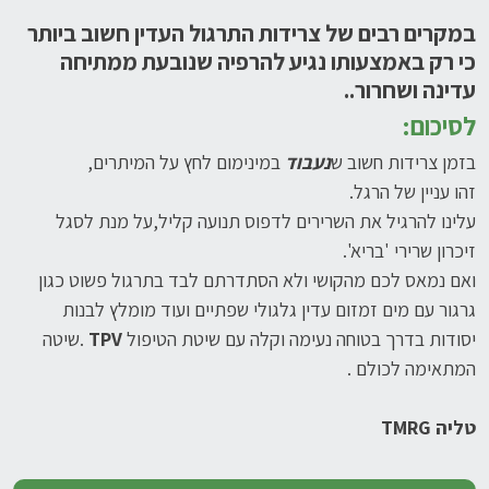
במקרים רבים של צרידות התרגול העדין חשוב ביותר
כי רק באמצעותו נגיע להרפיה שנובעת ממתיחה
עדינה ושחרור..
לסיכום
:
בזמן צרידות חשוב ש
נעבוד
במינימום לחץ על המיתרים,
זהו עניין של הרגל.
עלינו להרגיל את השרירים לדפוס תנועה קליל,על מנת לסגל
זיכרון שרירי 'בריא'.
ואם נמאס לכם מהקושי ולא הסתדרתם לבד בתרגול פשוט כגון
גרגור עם מים זמזום עדין גלגולי שפתיים ועוד מומלץ לבנות
יסודות בדרך בטוחה נעימה וקלה עם שיטת הטיפול
TPV
.שיטה
המתאימה לכולם .
טליה
TMRG