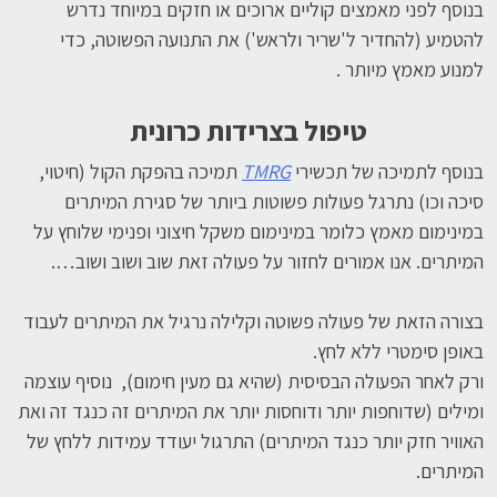
בנוסף לפני מאמצים קוליים ארוכים או חזקים במיוחד נדרש
להטמיע (להחדיר ל'שריר ולראש') את התנועה הפשוטה, כדי
למנוע מאמץ מיותר .
טיפול בצרידות כרונית
בנוסף לתמיכה של תכשירי
TMRG
תמיכה בהפקת הקול (חיטוי,
סיכה וכו) נתרגל פעולות פשוטות ביותר של סגירת המיתרים
במינימום מאמץ כלומר במינימום משקל חיצוני ופנימי שלוחץ על
המיתרים. אנו אמורים לחזור על פעולה זאת שוב ושוב ושוב….
בצורה הזאת של פעולה פשוטה וקלילה נרגיל את המיתרים לעבוד
באופן סימטרי ללא לחץ.
ורק לאחר הפעולה הבסיסית (שהיא גם מעין חימום), נוסיף עוצמה
ומילים (שדוחפות יותר ודוחסות יותר את המיתרים זה כנגד זה ואת
האוויר חזק יותר כנגד המיתרים) התרגול יעודד עמידות ללחץ של
המיתרים.