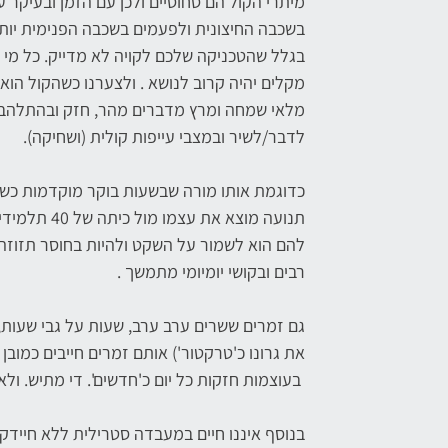
מיתרי הקול הם סחוסיים ולכן עם הזמן ובעיקר 
בשכבה החיצונית ולפעמים בשכבה הפנימית יותר
בגלל שהטכניקה שלכם לקויה לא מדייק. כל מי 
מקלים יהיה קרוב לנושא . ולצערנו כשהקול הוא ע
מלאי שמחה ומרץ מדברים מהר, חזק ובהתלהבות
לדבר/לשיר ובמצבי עייפות קולית (ושחיקה).
כדוגמת אותו מורה שבשעות בוקר מוקדמות כשגו
תנועה מוצא 
להם הוא לשמור על השקט ולהיות בחוסר תזוזה.
רבים ובקושי יומיומי מתמשך .
גם זמרים ששרים ערב ערב, שעות על גבי שעות
את גרונו כ'טרקטור') אותם זמרים חייבים כמוב
בעוצמות חזקות כל יום כ'חדשים'. די מתיש. ול
בנוסף איננו חיים במעבדה סטרילית ללא חיידקים