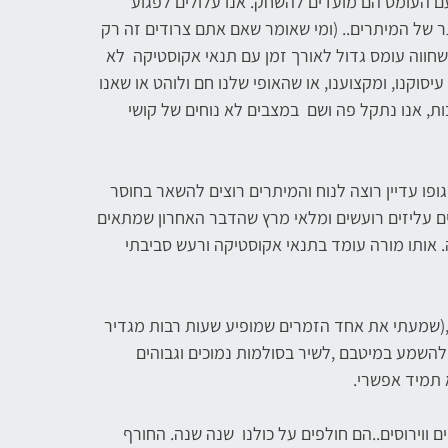
עם העומס הם מועדים להשחק. אנו עלולים לפגוע
 של המיתרים.. (ומי שאומר שאם אתם צרודים זה רק
שחווה עומס גדול לאורך זמן עם תנאי אקוסטיקה לא
יסוקנו, ומקצוענו, או שהאופי שלנו חם ולוהט או שאנו
, אנו נתקל פה ושם במצבים לא נוחים של קושי
פו עדיין רוצה לנוח והמיתרים רוצים להשאר בחוסר
את עצמו מול כיתה של 40 תלמידים עליזים רועשים ומלאי מרץ שהדבר האחרון שמתאים
 אותו מורה עומד בתנאי אקוסטיקה ורעש סביבתי
,(שמעתי את אחד הזמרים שמופיע שעות רבות מגדיר
ן להשמע במיטבם ,לשיר בסולמות נמוכים וגבוהים
א תמיד אפשרי.
 ווירוסים..הם חולפים על כולנו שנה שנה. החורף