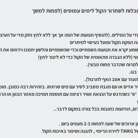
בלות לשחרור הקול לימים עמוסים (לפחות למשך
מדי על המילים. (להוסיף תנועות של הפה אך אך ללא לחץ חזק מדי על העיצו
 הפקת הקול ופועל כעיסוי למיתרים
מע יקרא את תנועות השפתיים וכדי שהשפתיים והלשון יתמכו וידחסו את ה
טי (ללא הגברה פתאומית של הקול כדי לא ליצור לחץ)
(למרות שהדבר פחות טבעי).
בגו.
להעזר עם אטב האף לתרגול).
 אדים או עם מגבת מסביב לסיר עם מים שרתחו. בזהירות רבה כמובן. מומל
 'ס' כשהדגש על הוצאת אוויר רציפה עם תוספת תמיכה מאזור הבטן או ה
ים, הודועות כתובות בכל צורה במקום לדבר..
 שעה לפחות 2-3 פעמים ביום .
של
TMRG
לזירוז הריפוי , להגנה ושיפור באיכות הקול
.