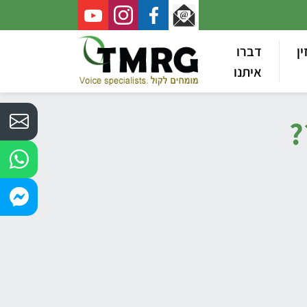
ין
דברו
איתנו
?