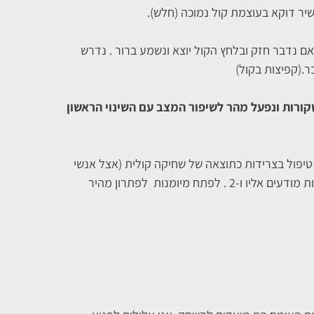
יר דוקא בעוצמת קול נמוכה (חלש).
ם נדבר חזק ובלחץ הקול יוצא ונשמע ברור . נדרש
ר.(קפיצות בקול)
קורות ונפעל מהר לשיפור המצב עם השינוי הראשון
טיפול בצרידות כתוצאה של שחיקה קולית (אצל אנשי
מקצוע קולי) היא מצב שכיח שאנו צריכים 1. להיות מודעים אליו ו-2 . לפתח מיומנות לפתרון מהיר