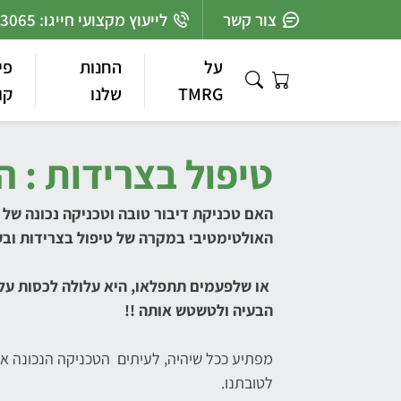
Ski
צור קשר
לייעוץ מקצועי חייגו: 03-7363065
t
conten
על
החנות
פי
TMRG
שלנו
קו
טיפול בצרידות : 
האם טכניקת דיבור טובה וטכניקה נכונה של 
האולטימטיבי במקרה של טיפול בצרידות ובע
או שלפעמים תתפלאו, היא עלולה לכסות על
הבעיה ולטשטש אותה !!
מפתיע ככל שיהיה, לעיתים הטכניקה הנכונה אי
לטובתנו.