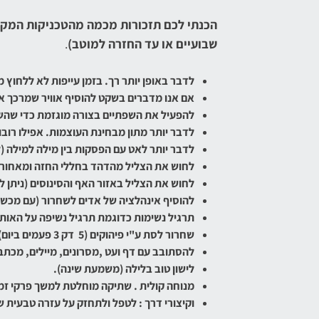
הכנתי לכם תזכורות מכמה מהטכניקות המקו
שבועיים או עד החזרה למוטב)
.
לדבר באופן יותר רך. בזמן עייפות לא ללחוץ 
אם אנו מדברים בשקט להוסיף אוויר שמרכך את
להפעיל את השפתיים בצורה מוגזמת כדי שהשו
לדבר יותר מתון מבחינת העוצמות. אפילו רובו
לדבר יותר לאט עם הפסקות בין מילה למילה 
לחוש את הצליל מהדהד בחללי החזה ומאחור 
לחוש את הצליל באזור האף והסינוסים (ניתן 
להוסיף אינהלציה של אדים לשחרור (עם מכשיר
תרגיל נשימות כדוגמת תרגיל נשיפה על האות
שחרור לסת ע"י פיהוקים (5 דק 3 פעמים ביום)
להסתובב עם דף ועט ,מסרונים, מיילים, מכתב
לישון טוב בלילה (משמעת שינה).
מנוחה קולית . שתיקה מוחלטת למשך פרקי זמן ארוכים של
וקיצורי דרך : לטפל ולתחזק על עזרה טבעית 