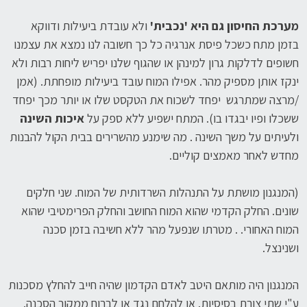
מערכת החיסון גם היא 'נכבית'
ולא עובדת ביעילות ודווקא
בזמן מתח כשכל פיסת אנרגיה כל כך חשובה לנו נמצא את עצמנו
חשופים לדלקות גרון למינהן או שהגוף שלנו יפריש ליחות רבות ולא
ינקז אותן מספיק מהר. אפילו המוח עובד ביעילות מופחתת. (אמן
/מרצה שמתרגש יפחד לשכוח את הטקסט שלו או יותר מכך יפחד
ששכלו ופיו יבגדו בו). המתח ישפיע ללא ספק על
איכות השינה
ולעיתים על משך השינה . מה שימנע מהשרירים בבית הקול להבנות
מחדש לאחר מאמצים קוליים.
(המנגנון מושתת על התנהלות השרדותית של המוח. שני חלקים
שונים. החלק הקדמי שהוא המוח החושב והחלק הפרימטיבי שהוא
המוח האחורי. . מטרתו שנפעל מהר ללא חשיבה בזמן סכנה
ושנינצל.
המנגנון היה מותאם היטב לאדם הקדמון שהיה חייב להחלץ מסכנות
ע"י שתי צורת בסיסיות. או להלחם נגד או לברוח ממקור הסכנה.