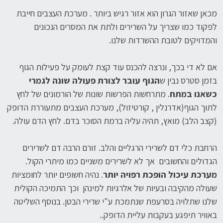
מכאן שאזור הגרון הוא אזור רגיש ביותר . מערכת העצבים חייבת
לפקוד כמו שצריך על השרירים ולתת את המסרים הנכונים
והמדויקים לטובת ההשרדות שלנו.
אם לא די בכך, ונרצה להכנס עוד קצת לעומק על פעילות הגוף
בזמן סטרס נבין ש
הגוף עובר לצורת פעולה שונה לגמרי
כשאנו במתח
. מתרחשות הפרשות שונות של הורמונים של לחץ
לתוך הגוף(אדרנלין , קורטיזול), מערכת העצבים מתעוררת הדופק
(קצב הלב) מואץ, תהיה עליה ברמת הסוכר בדם. לחץ הדם עולה.
הרחבת כלי דם לשרירי הרגליים והלב. זורם הרבה דם לשרירים
הגדולים והחשובים אך לא לשרירים משניים כמו מיתרי הקול.
מערכת עיכול הופכת רפויה יותר
. נהיה חשופים יותר לחומציות
שעולה מהקיבה ובעיות של אלרגיות למינהן וכך התמיכה הקולית
שלנו שתלויה בסרעפת שנתמכת ע"י שרירי הבטן. בנוסף השליטה
באוויר תיפגע בעקבות עליית הדופק..