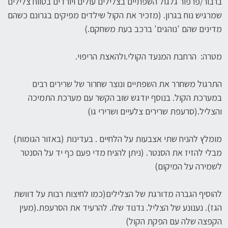
ברבור/פרפור גלגול השפתיים בצלילים עולים ויורדים בטווח צלילים
שמרגיש נוח בגרון. (מזכיר את הקול שילדים מפיקים בגרונם כשהם
מדינים שהם 'נוהגים' ברכב בעת משחקם.)
מטרה: הרחבת המנעד הקולי.ולהאצת הריפוי.
התרגול משחרר את השפתיים ונוצר שחרור של שרירים רבים
במערכת הקול. בנוסף יודגש שוב הקשר עם מערכת התמיכה
והצליל.(סרעפת שרירים צלעיים ושרירי גו)
מומלץ להניח שתי אצבעות על הלחיים . בעדינות (באזור הגומות)
מבלי להזיז את הסנטר. (ניתן להניח מדי פעם כף יד על הסנטר
לשמירה על המיקום)
להוסיף הגברה מדורגת של הצלילים(כמו לחיצות רבות על דוושת
הגז). נענונע של הצליל. נדנוד שלו. להרעיד את הסרעפת.(מעין
הקפצה שלה עם הפקת הקול)