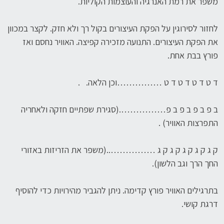
משפר את רמת האנרגיה והעוצמות הקוליות.
לחזור לסירוגין על הפקת העיצורים בקול רך ולא חזק. לקצר במכוון
את הפקת העיצורים. התנועה מזכירה קפיצה. האוויר נחסם ואז
פורץ בבת אחת.
ד ט ד ט ד ט ד ט ……………וכן הלאה. .
ב פ ב פ ב פ ב פ…………….(סגירת שפתיים חזקה ולאחריה
התפרצות האוויר) .
ק ג ק ג ק ג ק ג ק ג ……………..(משפר את הזריזות באזורי
החך הרך וגב הלשון).
בתרגילים האוויר פורץ קדימה. ניתן להגביר מהירויות כדי להוסיף
דרגת קושי.