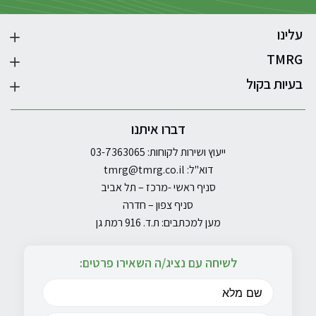
עלינו
TMRG
בעיות בקול
דברו איתנו
ייעוץ ושירות לקוחות: 03-7363065
דוא"ל:
tmrg@tmrg.co.il
סניף ראשי -מרכז – תל אביב
סניף צפון – חדרה
מען למכתבים: ת.ד. 916 רמת גן
לשיחה עם נציג/ה השאירו פרטים: