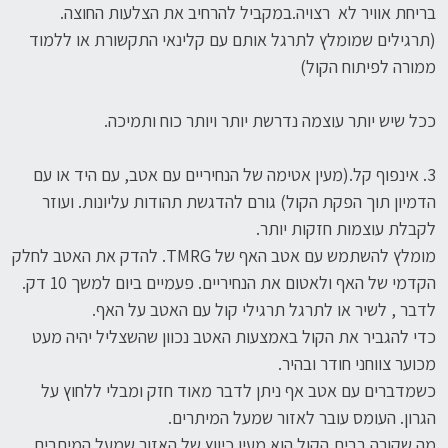
בריחת אוויר לא רצויה.במקביל להרחיב את הצלעות החוצה.
(תרגילים שמומלץ לתרגל אותם עם קלינאי התקשורת או ללמוד
ממורה לפיתוח הקול)
ככל שיש יותר עוצמה נדרשת יותר ויותר כוח ותמיכה.
3. אינפוף קל.(מעין אטימה של הנחיריים עם אטב, עם היד או עם
הדמיון תוך הפקת הקול) גורם להדגשת תהודות עליונות. ועוזר
לקבלת עוצמות חזקות יותר.
מומלץ להשתמש עם אטב האף של TMRG. להדק את האטב לחלק
הקדמי של האף ולאטום את הנחיריים. פעמיים ביום למשך 10 דק.
לדבר , לשיר או לתרגל תרגילי קול עם האטב על האף.
כדי להגביר את הקול באמצעות האטב נכוון שהשצליל יהיה מעט
מכוער צווחני חודר ובהיר.
כשמדברים עם אטב אף ניתן לדבר מאוד חזק ומבלי ללחוץ על
הגרון. העומס עובר לאזור שמעל המיתרים.
מה שקורה בבית הקול הוא מעין כיווץ של האזור שמעל המיתרים